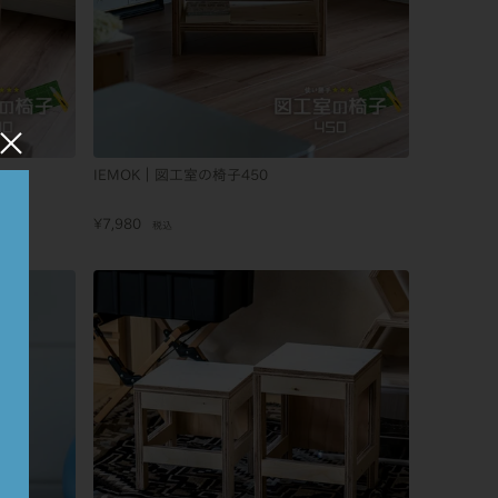
×
IEMOK｜図工室の椅子450
¥
7,980
税込