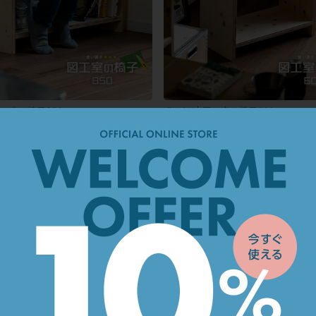
図工室の椅子850
IEMOK｜図工室の椅子600
¥
8,480
税込
税込