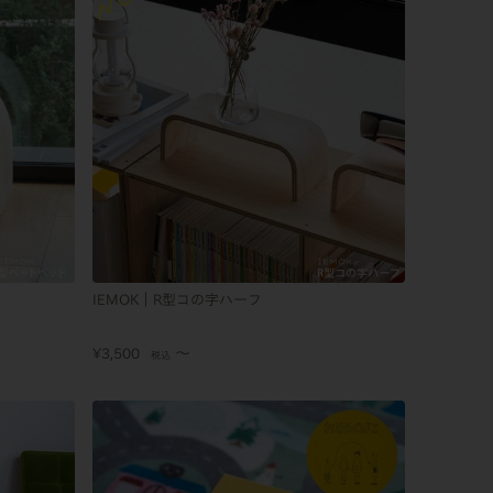
IEMOK｜R型コの字ハーフ
〜
¥
3,500
税込