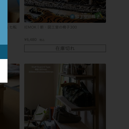
念企画 七転
IEMOK｜新・図工室の椅子300
¥
6,480
税込
在庫切れ