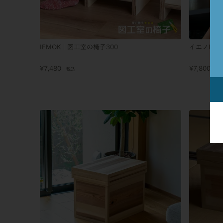
IEMOK｜図工室の椅子300
イエノLab
¥
7,480
¥
7,800
税込
税