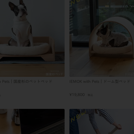
ith Pets｜国産杉のペットベッド
IEMOK with Pets｜ドーム型ベッド
¥
19,800
込
税込