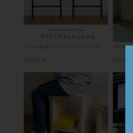
イエノLabo.オリジナル｜アイアンスタンド
IEMOK｜
¥
11,000
¥
12,200
税込