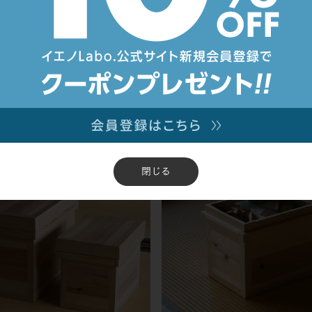
o.オリジナル｜茶箱 1kg
イエノLabo.オリジナル｜10周年記
び八起きのだるま
¥
2,025
込
税込
閉じる