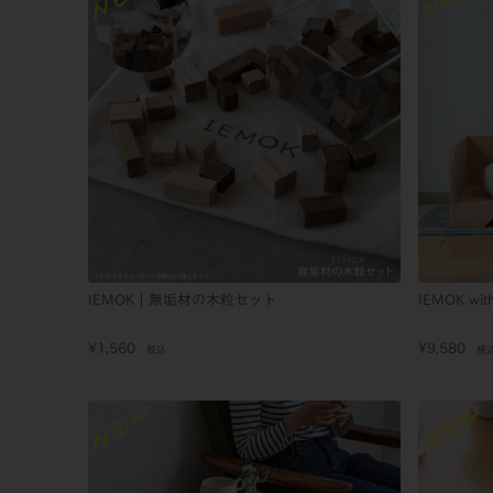
IEMOK｜無垢材の木粒セット
IEMOK w
¥
1,560
¥
9,580
税込
税