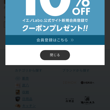
Freddy Leck｜洗濯用ブラシ
¥
1,760
税込
在庫切れ
閉じる
カテゴリから探す
ブランドから探す
新作
炭八
収納
日用品
キッチン