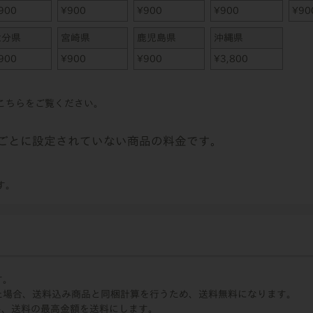
900
¥
900
¥
900
¥
900
¥
90
大分県
宮崎県
鹿児島県
沖縄県
900
¥
900
¥
900
¥
3,800
こちら
をご覧ください。
ごとに設定されていない商品の料金です。
す。
す。
た場合、送料込み商品と同梱計算を行うため、送料無料になります。
い、送料の最高金額を送料にします。