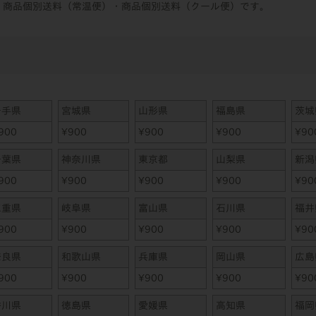
・商品個別送料（常温便）・商品個別送料（クール便）です。
岩手県
宮城県
山形県
福島県
茨城
900
¥
900
¥
900
¥
900
¥
90
千葉県
神奈川県
東京都
山梨県
新潟
900
¥
900
¥
900
¥
900
¥
90
三重県
岐阜県
富山県
石川県
福井
900
¥
900
¥
900
¥
900
¥
90
奈良県
和歌山県
兵庫県
岡山県
広島
900
¥
900
¥
900
¥
900
¥
90
香川県
徳島県
愛媛県
高知県
福岡