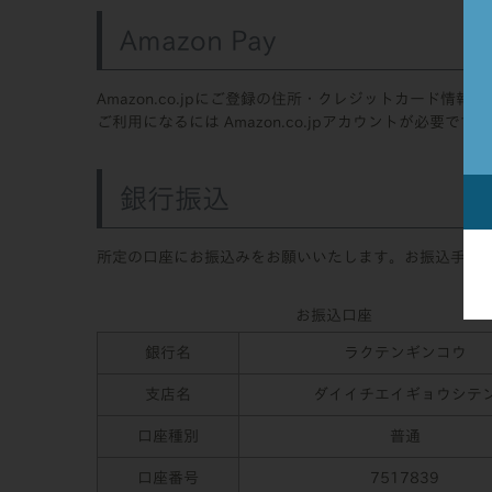
Amazon Pay
Amazon.co.jpにご登録の住所・クレジットカード情
ご利用になるには Amazon.co.jpアカウントが必要です。
銀行振込
所定の口座にお振込みをお願いいたします。お振込手数
お振込口座
銀行名
ラクテンギンコウ
支店名
ダイイチエイギョウシテ
口座種別
普通
口座番号
7517839