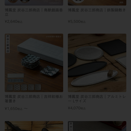
博鳳堂 炭谷三郎商店｜鳥獣戯画香
博鳳堂 炭谷三郎商店｜鉄製鍋敷き
立
¥
2,640
¥
5,500
税込
税込
博鳳堂 炭谷三郎商店｜吉祥紋様お
博鳳堂 炭谷三郎商店｜アルミトレ
箸置き
ー Lサイズ
¥
4,070
〜
¥
1,650
税込
税込