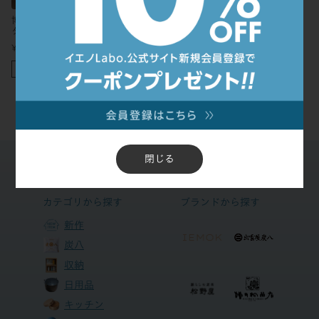
博鳳堂 炭谷三郎商店｜フラワース
タンド
¥
1,320
税込
在庫切れ
閉じる
カテゴリから探す
ブランドから探す
新作
炭八
収納
日用品
キッチン