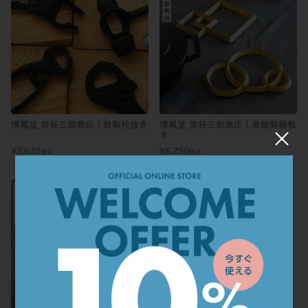
博鳳堂 炭谷三郎商店｜鉄製栓抜き
博鳳堂 炭谷三郎商店｜真鍮製鍋敷
×
き
¥
3,630
¥
8,250
税込
税込