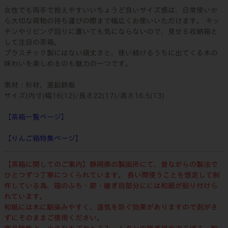
女性でも両手で抱えやすいいちょうど良いサイズ感は、日常使いか
ら大切な荷物の持ち運びの際まで幅広くお使いいただけます。 キッ
チンやリビング回りに置いても気にならないので、見せる収納箱と
して注目の茶箱。
プラスチック製にはない頑丈さと、使い続けるうちに出てくる木の
味わいを楽しめるのも魅力の一つです。
素材：杉材、亜鉛鉄板
サイズ(内寸)幅16(12)/長さ22(17)/高さ16.5(13)
【茶箱一覧ページ】
【りんご箱特集ページ】
【茶箱に関してのご案内】静岡県の製函所にて、昔ながらの製法で
ひとつずつ丁寧につくられています。 長い間使うことを想定して制
作している為、箱のふち・節・継ぎ目部分にには和紙が貼り付けら
れています。
和紙には木に馴染みやすく、湿気を防ぐ効果がありますので剥がさ
ずにそのままご使用ください。