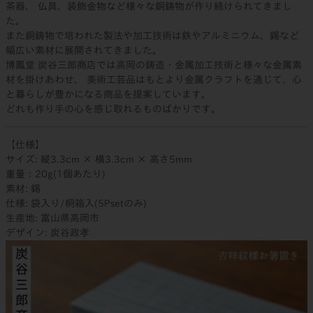
茶器、 仏具、装飾金物など様々な銅鋳物が作り続けられてきまし
た。
また銅鋳物で培われた製法や加工技術は鉄やアルミニウム、錫など
幅広い素材に展開されてきました。
博鳳堂 炭谷三郎商店では高岡の鋳造・金属加工技術と様々な金属素
材を掛けあわせ、 美術工芸品はもとより金属クラフトを通じて、心
と暮らしが豊かになる商品を提案しています。
どれも作り手の心を感じ取れるものばかりです。
【仕様】
サイズ: 縦3.3cm × 横3.3cm × 高さ5mm
重量：20g(1個あたり)
素材: 錫
仕様: 袋入り/桐箱入(5Psetのみ)
生産地: 富山県高岡市
デザイン: 炭谷政孝