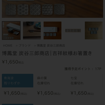
HOME
ブランド
博鳳堂 炭谷三郎商店
博鳳堂 炭谷三郎商店｜吉祥紋様お箸置き
¥
1,650
税込
17
青海波
麻の葉
七宝
残りわずか
在庫切れ
在庫切れ
¥
1,650
¥
1,650
¥
1,650
税込
税込
税込