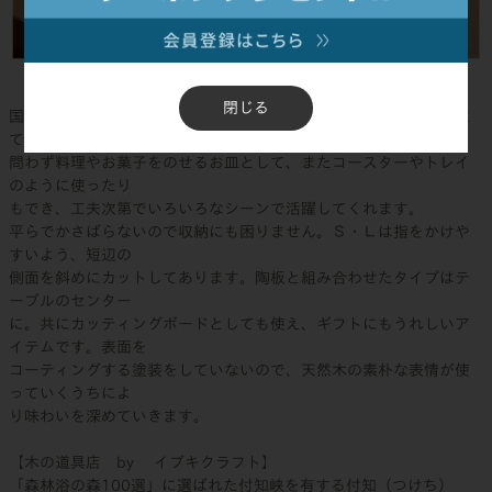
閉じる
国産の栗を使って、木の表情を生かしたシンプルなプレートを仕立
てました。和洋を
問わず料理やお菓子をのせるお皿として、またコースターやトレイ
のように使ったり
もでき、工夫次第でいろいろなシーンで活躍してくれます。
平らでかさばらないので収納にも困りません。Ｓ・Ｌは指をかけや
すいよう、短辺の
側面を斜めにカットしてあります。陶板と組み合わせたタイプはテ
ーブルのセンター
に。共にカッティングボードとしても使え、ギフトにもうれしいア
イテムです。表面を
コーティングする塗装をしていないので、天然木の素朴な表情が使
っていくうちによ
り味わいを深めていきます。
【木の道具店 by イブキクラフト】
「森林浴の森100選」に選ばれた付知峡を有する付知（つけち）