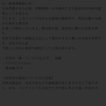
は、岐阜県東部にあ
る自然豊かな山の里。伊勢神宮へ木を納めてきた歴史ある木材の産
地としても知られ
ています。このシリーズはそんな産地の製材所で、周辺の豊かな森
から採れる栗の木
を使って制作しています。栗は耐久性、耐水性に優れた性質を持
ち、
日本では昔から家屋の土台として使われるなど親しみのある木材で
す。近年では上品
で美しい木目に家具や建材として人気があります。
・天然木（栗／ワックス仕上げ）、磁器
・11×27.5×2cm
・食洗機 不可
【天然木の商品についてのご注意】
天然木製品は、木目や色などの個体差がありますのでご了承下さ
い。また、ハンドメイドものはサイズや形に多少の違いが出ます。