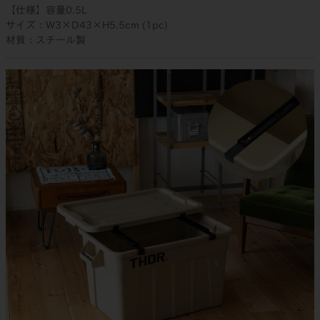
【仕様】容量0.5L
サイズ：W3×D43×H5.5cm (1pc)
材質：スチール製