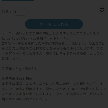
カートに入れる
テーブル使いしたまま中の物を出し入れすることができるTHOR
Large Totes 53L・75L専用スライドレール。
2本のレールを蓋を開けた本体両端に装着し、蓋はレールの上部には
め込むだけの簡単な仕様でありながら格段に便利になります。アウ
トドアシーンではもちろん、室内ではサイドテーブル使用としても
活躍します。
耐荷重：6kg（蓋含む）
商品到着後のお願い
本製品は運送による揺れなどにより歪みが起こる可能性がございま
すので、商品の到着後すぐに開封いただきTHORへの装着をお試しい
ただきますようお願いいたします。万が一不具合などがございます
場合はお問い合わせください。