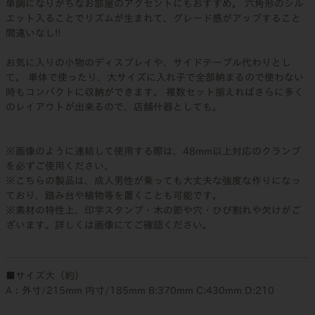
単調になりがちなお部屋のアクセントにもおすすめ。 六角形のシル
エット入ることでリズムが生まれて、グレード感がアップすること
間違いなし!!
お気に入りの小物のディスプレイや、サイドテーブル代わりとし
て。 単体で使ったり、大サイズに入れ子で全部納まるので使わない
時もコンパクトに収納ができます。 複数セット揃えればさらに多く
のレイアウトが出来るので、店舗什器としても。
※画像のように連結して使用する際は、48mm以上対応のクランプ
を必ずご使用ください。
※こちらの製品は、成人男性が乗っても大丈夫な強度な作りになっ
ており、踏み台や植物等を置くことも可能です。
※素材の特性上、印字スタンプ・木の節や穴・ひび割れや欠けがご
ざいます。詳しくは画像にてご確認ください。
■サイズ大（約）
A：外寸/215mm 内寸/185mm B:370mm C:430mm D:210