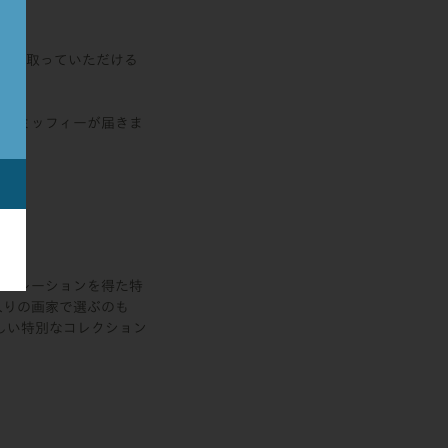
手に取っていただける
別なミッフィーが届きま
ーに。
スピレーションを得た特
入りの画家で選ぶのも
しい特別なコレクション