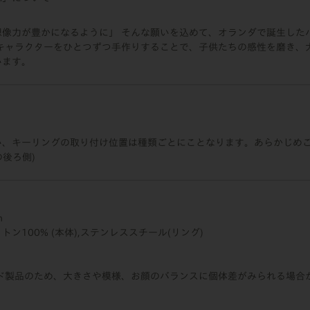
想像力が豊かになるように」 そんな願いを込めて、オランダで誕生した
のキャラクターをひとつずつ手作りすることで、子供たちの感性を磨き、
います。
い、キーリングの取り付け位置は種類ごとにことなります。あらかじめ
の後ろ側)
m
ン100% (本体),ステンレススチール(リング)
イド製品のため、大きさや模様、お顔のバランスに個体差がみられる場合