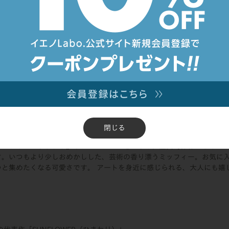
して、お一人様1点までのご購入をお願いしております。多くのお客様に
ますと幸いです。
ンダ「JUST DUTCH（ジャストダッチ）」から、手のひらサイズの特
編み上げた温もりあふれるあみぐるみが、そのまま愛らしいキーハンガ
、手のひらに収まる愛らしいサイズ感はお部屋に飾っても◎
シリーズ
閉じる
知る有名画家たちとコラボレーションしたミュージアムシリーズ。
・ゴッホの『ひまわり』やフェルメールをはじめ、歴史的傑作からイン
す。いつもより少しおめかしした、芸術の香り漂うミッフィー。お気に
つと集めたくなる可愛さです。 アートを身近に感じられる、大人にも嬉