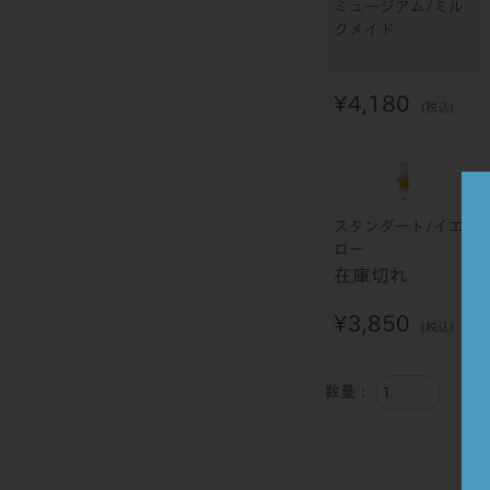
ミュージアム/ミル
クメイド
¥
4,180
税込
スタンダート/イエ
ロー
在庫切れ
¥
3,850
税込