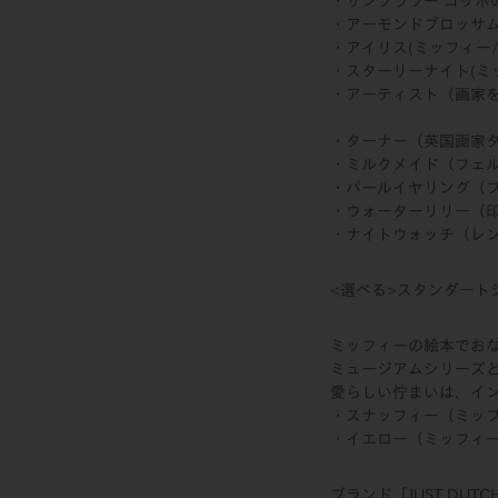
・サンフラワー ゴッホの
・アーモンドブロッサム 
・アイリス(ミッフィー/
・スターリーナイト(ミッ
・アーティスト（画家
・ターナー（英国画家
・ミルクメイド（フェル
・パールイヤリング（
・ウォーターリリー（
・ナイトウォッチ（レ
<選べる>スタンダート
ミッフィーの絵本でお
ミュージアムシリーズと
愛らしい佇まいは、イ
・スナッフィー（ミッ
・イエロー（ミッフィ
ブランド「JUST DUT