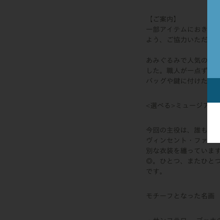
【ご案内】
一部アイテムにおきま
よう、ご協力いただけ
あみぐるみで人気のオラ
した。職人が一点ずつ
バッグや鍵に付けたり
<選べる>ミュージアム
今回の主役は、誰もが
ヴィンセント・ファン
別な衣装を纏っていま
◎。ひとつ、またひと
です。
モチーフとなった名画