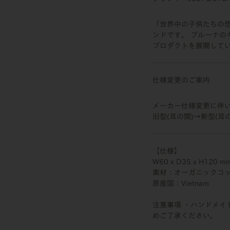
「世界中の子供たちの
ンドです。 ブルーナ
プロダクトを展開して
仕様変更のご案内
メーカー仕様変更に伴
旧型(耳の間)→新型(耳
【仕様】
W60 x D35 x H120 m
素材：オーガニックコット
原産国：Vietnam
注意事項 ・ハンドメ
めご了承ください。