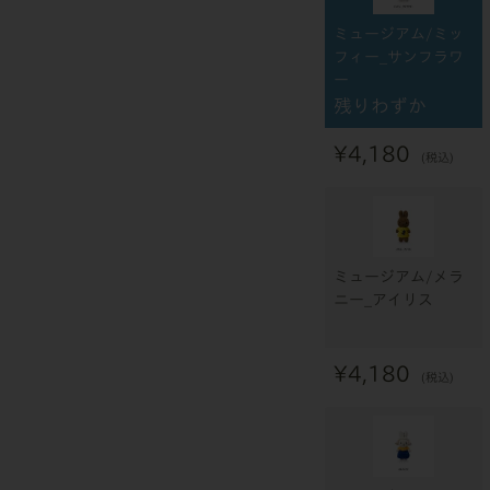
ミュージアム/ミッ
フィー_サンフラワ
ー
残りわずか
¥
4,180
税込
ミュージアム/メラ
ニー_アイリス
¥
4,180
税込