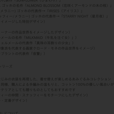
代表作「SUNFLOWER（ひまわり）」
ゴッホの名作「ALMOND BLOSSOM（花咲くアーモンドの木の枝）」
メラニー) ゴッホの代表作→「IRISES（アイリス）」
フィー/メラニー) ゴッホの代表作→「STARRY NIGHT（星月夜）」
をイメージした特別デザイン）
ターナーの作品世界をイメージしたデザイン）
メールの名作「MILKMAID（牛乳を注ぐ女）」）
フェルメールの代表作「真珠の耳飾りの少女」）
印象派を代表する画家クロード・モネの作品世界をイメージ）
ンブラントの代表作「夜警」）
シリーズ
なじみの衣装を再現した、着せ替えが楽しめるあみぐるみコレクション
同様、職人による手編みの温もりと、コットン100%の優しい風合いが
ンテリアとしても贈りものとしてもおすすめです
フィーの仲間・スナッフィーをモチーフにしたデザイン）
ー・定番デザイン）
CH」について