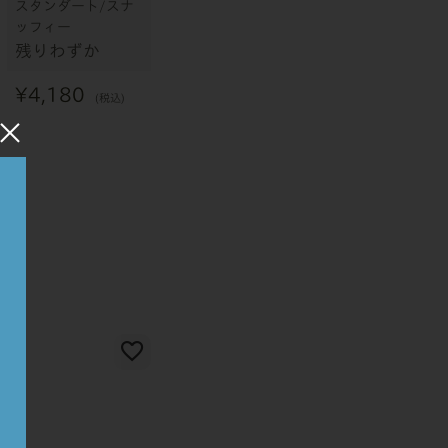
スタンダート/スナ
ッフィー
残りわずか
¥
4,180
税込
×