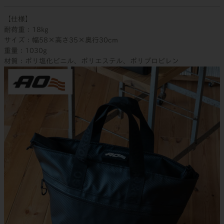
【仕様】
耐荷重：18kg
サイズ：幅58×高さ35×奥行30cm
重量：1030g
材質：ポリ塩化ビニル、ポリエステル、ポリプロピレン