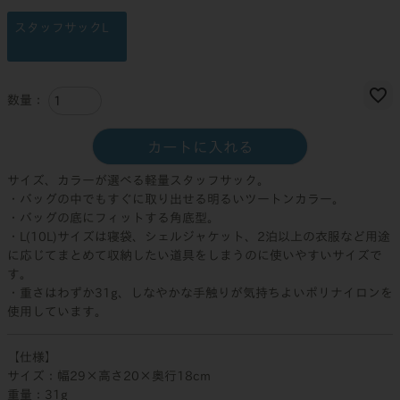
スタッフサックL
カートに入れる
サイズ、カラーが選べる軽量スタッフサック。
・バッグの中でもすぐに取り出せる明るいツートンカラー。
・バッグの底にフィットする角底型。
・L(10L)サイズは寝袋、シェルジャケット、2泊以上の衣服など用途
に応じてまとめて収納したい道具をしまうのに使いやすいサイズで
す。
・重さはわずか31g、しなやかな手触りが気持ちよいポリナイロンを
使用しています。
【仕様】
サイズ：幅29×高さ20×奥行18cm
重量：31g