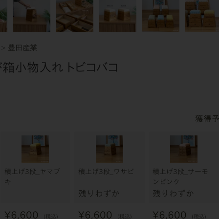
豊田産業
び箱小物入れ トビコバコ
積上げ3段_ヤマブ
積上げ3段_ワサビ
積上げ3段_サーモ
キ
ンピンク
残りわずか
残りわずか
¥
6,600
¥
6,600
¥
6,600
税込
税込
税込