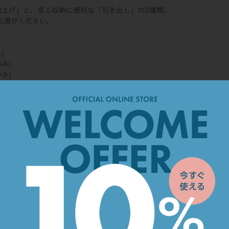
積上げ」と、卓上収納に便利な「引き出し」の2種類。
お選びください。
)
み)
み)
」の方が少し多くなります。
え、長期間よい状態で保管できる桐材を使用。
桐箱に収めるという日本ならではの知恵と伝統を取り入れました。
ットも、縫製から仕上げの釘打ちまでひとつひとつ丁寧に愛情を込めて
産地である倉敷・尾道から仕入れた国産帆布を使用。
濡らさないようにしてください。
って本体は乾拭き、マットは粘着ローラー等をご使用ください。