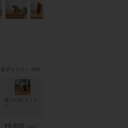
66
積上げ3段_サック
ス
¥
6,600
税込