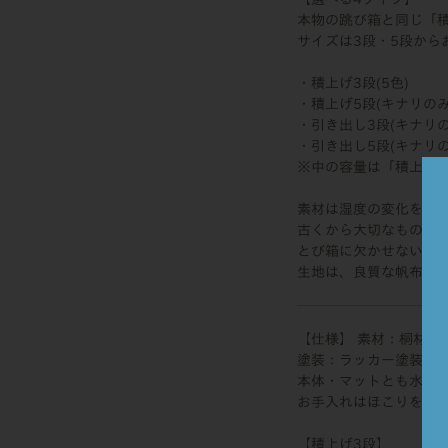
本物の跳び箱と同じ「
サイズは3段・5段から
・積上げ3段(5色)
・積上げ5段(キナリのみ
・引き出し3段(キナリの
・引き出し5段(キナリの
※中の容量は「積上げ
素材は湿度の変化を抑
古くから大切なものを
とび箱に欠かせないマ
生地は、良質な帆布の
【仕様】 素材：桐材
塗装：ラッカー塗装
本体・マットとも水に
お手入れはほこりを払
【積上げ3段】