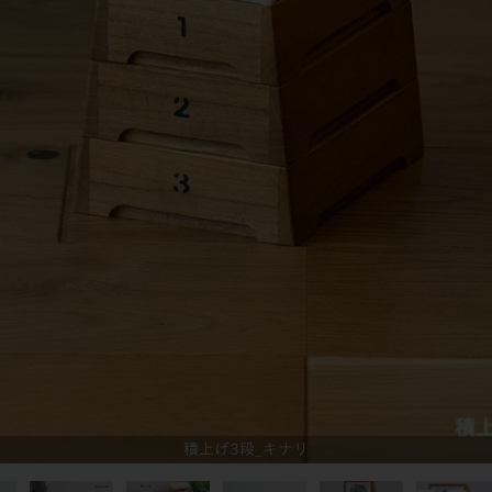
積上げ3段_キナリ