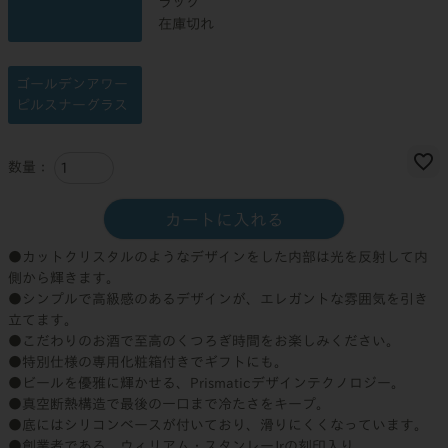
ラック
在庫切れ
ゴールデンアワー
ピルスナーグラス
カートに入れる
●カットクリスタルのようなデザインをした内部は光を反射して内
側から輝きます。
●シンプルで高級感のあるデザインが、エレガントな雰囲気を引き
立てます。
●こだわりのお酒で至高のくつろぎ時間をお楽しみください。
●特別仕様の専用化粧箱付きでギフトにも。
●ビールを優雅に輝かせる、Prismaticデザインテクノロジー。
●真空断熱構造で最後の一口まで冷たさをキープ。
●底にはシリコンベースが付いており、滑りにくくなっています。
●創業者である、ウィリアム・スタンレーJrの刻印入り。