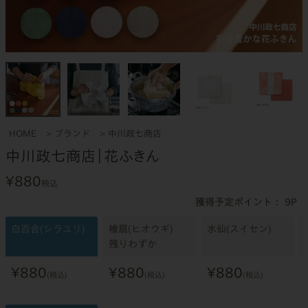
HOME
ブランド
中川政七商店
中川政七商店｜花ふきん
¥
880
税込
9
白百合(シラユリ)
檜扇(ヒオウギ)
水仙(スイセン)
残りわずか
¥
880
¥
880
¥
880
税込
税込
税込