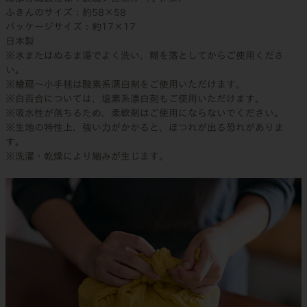
ふきんのサイズ：約58×58
パッケージサイズ：約17×17
日本製
※水またはぬるま湯でよく洗い、糊を落としてからご使用くださ
い。
※檜扇～小手毬は酸素系漂白剤をご使用いただけます。
※白百合については、塩素系漂白剤もご使用いただけます。
※吸水性が落ちるため、柔軟剤はご使用にならないでください。
※生地の特性上、強い力がかかると、ほつれが出る恐れがありま
す。
※洗濯・乾燥により縮みが生じます。