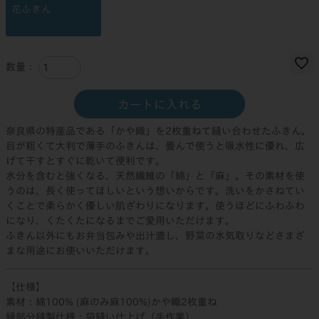
花ふきん
カートに入れる
奈良県の特産品である「かや織」を2枚重ねて縫い合わせたふきん。
目が粗くて大判で薄手のふきんは、畳んで使うと吸水性に優れ、広
げて干すとすぐに乾いて便利です。
水分を含むと強くなる、天然繊維の「綿」と「麻」。その素材を使
うのは、長く使ってほしいという想いからです。洗いをかさねてい
くことで柔らかく優しい肌ざわりになります。使うほどにふわふわ
になり、くたくたになるまでご愛用いただけます。
ふきん以外にもお弁当包みや出汁漉し、野菜の水気取りなどさまざ
まな用途にお使いいただけます。
【仕様】
素材：綿100% (麻のみ麻100%)かや織2枚重ね
縁部分縫製仕様：袋縫い仕上げ（手作業）