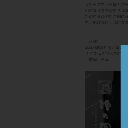
良い日陰で半日ほど陰
因になりますのでされ
ため中身の匂いが桐に
で、紙袋等に入れたま
【仕様】
本体:桐製(外側と蓋は蜜
サイズ:ｗ215×D215×
生産国：日本