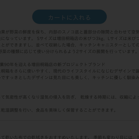
カートに入れる
効果が野菜の鮮度を保ち、内部のスノコ底と蓋部分の隙間と合わせて空
になっています。 Sサイズは増田桐箱店の米びつ3kg、Lサイズは米びつ
ことができますし、並べて収納した場合、キッチンキャニスターとして
野菜の種類に応じて使い分けられるよう2サイズの展開を行っています
ズ】創業90年を迎える増田桐箱店の新プロジェクトブランド
た桐箱をさらに使いやすく、現代のライフスタイルになじむデザインで誕
ルですっきとしたデザインは見た目にも美しく、キッチンに優しく馴染
して気密性が高くなり湿気の侵入を防ぎ、 乾燥する時期には、収縮によ
。
に乾湿調整を行い、食品を美味しく保管することができます。
して乾いた布での乾拭きをおすすめいたします。 季節も変わり目には、