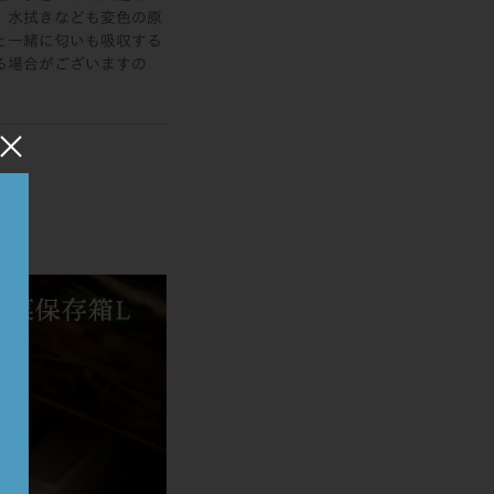
。水拭きなども変色の原
と一緒に匂いも吸収する
る場合がございますの
×