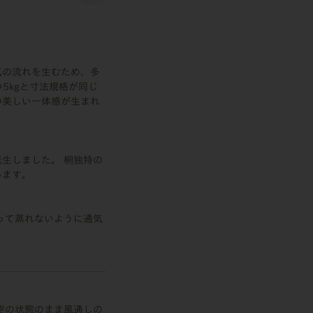
気の流れを生むため、多
5kgと寸法規格が同じ
の美しい一体感が生まれ
。
生しました。 桐独特の
みます。
って蒸れないように通気
空の状態のまま風通しの