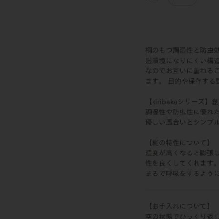
桐のもつ調湿性と防虫
湿環境になりにくい構造
なのでお互いに重ねる
ます。 目的や保存する
【kiribakoシリー
調湿性や防虫性に優れ
優しい風合いとシンプ
【桐の特性について】
湿度が高くなると膨張
性を良くしてくれます
まるで呼吸をするよう
【お手入れについて】
空の状態でひっくり返