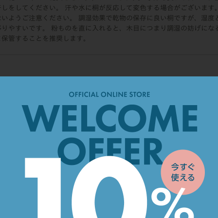
干しをしてください。 汗や水に桐が反応して変色する場合がございます
ないようご注意ください。 調湿効果で乾物の保存に良い桐ですが、湿度
移りやすいです。 粉ものを直に入れると、木目につまり調湿の妨げにな
ま保管することを推奨します。
蝋仕上げ)
 H242ｍｍ