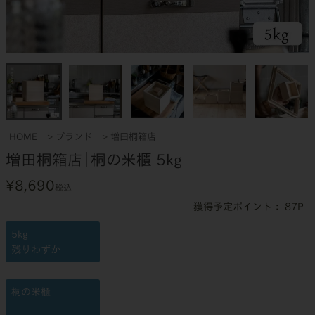
HOME
ブランド
増田桐箱店
増田桐箱店｜桐の米櫃 5kg
¥
8,690
税込
87
5kg
残りわずか
桐の米櫃