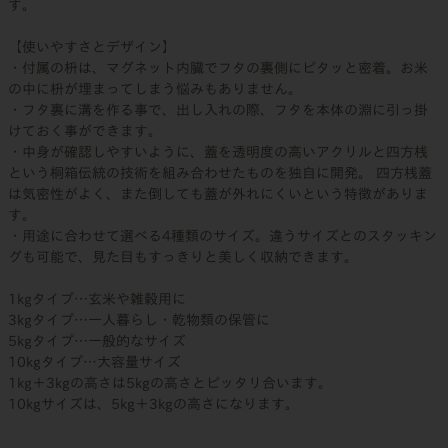
す。
【使いやすさとデザイン】
・付属の枡は、マグネット内臓でフタの裏側にピタッと密着。お米
の中に枡が埋まってしまう悩みもありません。
・フタ裏に溝を作る事で、出し入れの際、フタを本体の淵に引っ掛
けておく事ができます。
・中身が確認しやすいように、蓋を透明度の高いアクリルと四方桟
という桐箱伝統の技術を組み合わせたものを独自に開発。 四方桟蓋
は気密性がよく、また倒しても蓋が外れにくいという特徴がありま
す。
・用途に合わせて選べる4種類のサイズ。違うサイズとのスタッキン
グも可能で、見た目もすっきりと美しく収納できます。
1kgタイプ…玄米や雑穀用に
3kgタイプ…一人暮らし・乾物類の保管に
5kgタイプ…一般的なサイズ
10kgタイプ…大容量サイズ
1kg＋3kgの高さは5kgの高さとピッタリ合います。
10kgサイズは、5kg＋3kgの高さになります。