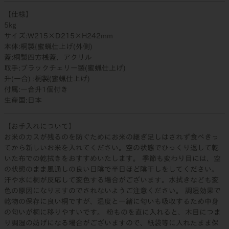
【仕様】
5kg
サイズ:W215×D215×H242mm
本体:桐製{蜜蝋仕上げ(外側)
蓋:桐製四方桟蓋、アクリル
取手:ブラックチェリー製(蜜蝋仕上げ)
升(一合) :桐製(蜜蝋仕上げ)
付属:一合升1個付き
生産国:日本
【お手入れについて】
お米のカスが残るのを防ぐためにお米の継ぎ足しはされず食べきっ
てから新しいお米を入れてください。空の状態でひっくり返して乾
いた布での乾拭きをおすすめいたします。 季節も変わり目には、空
の状態のまま風通しの良い日陰で半日ほど陰干しをしてください。
汗や水に桐が反応して変色する場合がございます。水拭きなども変
色の原因になりますのでされないようご注意ください。 調湿効果で
乾物の保存に良い桐ですが、湿度と一緒に匂いも吸収するため中身
の匂いが桐に移りやすいです。 粉ものを直に入れると、木目につま
り調湿の妨げになる場合がございますので、紙袋等に入れたまま保