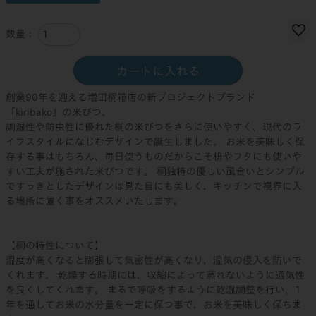
カートに入れる
創業90年を迎える増田桐箱店の新プロジェクトブランド
「kiribako」の米びつ。
調湿性や防虫性に優れた桐の米びつをさらに使いやすく、現代のラ
イフスタイルになじむデザインで誕生しました。 お米を美味しく保
存する事はもちろん、毎日使うものだからこそ枡やフタにも使いや
すい工夫が施された米びつです。 桐独特の優しい風合いとシンプル
ですっきとしたデザインは見た目にも美しく、キッチンで視界に入
る場所に置く事をオススメいたします。
【桐の特性について】
湿度が高くなると膨張して気密性が高くなり、湿気の侵入を防いで
くれます。 乾燥する時期には、収縮によって蒸れないように通気性
を良くしてくれます。 まるで呼吸をするように乾湿調整を行い、1
年を通してお米の水分量を一定に保つ事で、お米を美味しく保ちま