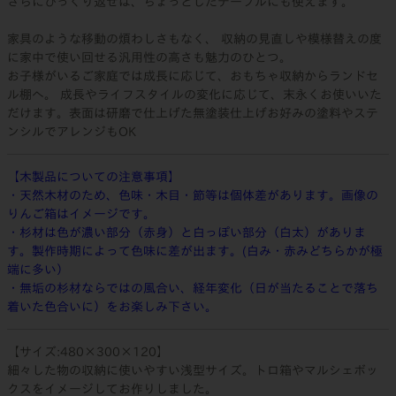
さらにひっくり返せば、ちょっとしたテーブルにも使えます。
家具のような移動の煩わしさもなく、 収納の見直しや模様替えの度
に家中で使い回せる汎用性の高さも魅力のひとつ。
お子様がいるご家庭では成長に応じて、おもちゃ収納からランドセ
ル棚へ。 成長やライフスタイルの変化に応じて、末永くお使いいた
だけます。表面は研磨で仕上げた無塗装仕上げお好みの塗料やステ
ンシルでアレンジもOK
【木製品についての注意事項】
・天然木材のため、色味・木目・節等は個体差があります。画像の
りんご箱はイメージです。
・杉材は色が濃い部分（赤身）と白っぽい部分（白太）がありま
す。製作時期によって色味に差が出ます。(白み・赤みどちらかが極
端に多い）
・無垢の杉材ならではの風合い、経年変化（日が当たることで落ち
着いた色合いに）をお楽しみ下さい。
【サイズ:480×300×120】
細々した物の収納に使いやすい浅型サイズ。トロ箱やマルシェボッ
クスをイメージしてお作りしました。