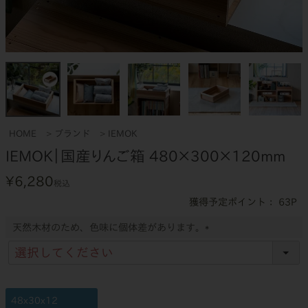
HOME
ブランド
IEMOK
IEMOK｜国産りんご箱 480×300×120mm
¥
6,280
税込
63
天然木材のため、色味に個体差があります。
(
必
須
)
48x30x12