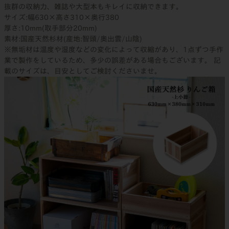
抜群の収納力、雑誌や大型本もキレイに収納できます。
サイズ:幅630×高さ310×奥行380
厚さ:10mm(取手部分20mm)
素材:国産天然杉材(産地:智頭/奥出雲/山陰)
※無垢材は温度や湿度などの変化によって収縮があり、1点ずつ手作
業で製作をしているため、多少の誤差がある場合もございます。 記
載のサイズは、目安としてご検討くださいませ。