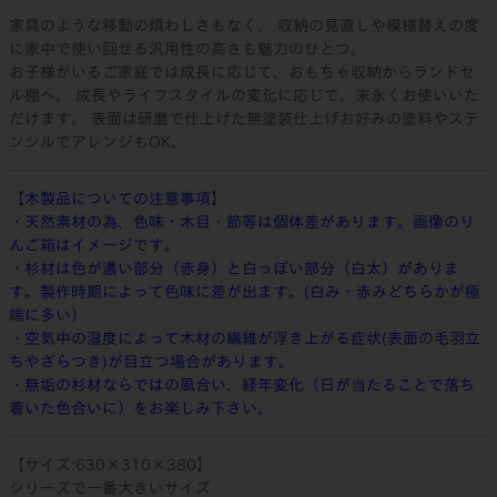
家具のような移動の煩わしさもなく、 収納の見直しや模様替えの度
に家中で使い回せる汎用性の高さも魅力のひとつ。
お子様がいるご家庭では成長に応じて、おもちゃ収納からランドセ
ル棚へ。 成長やライフスタイルの変化に応じて、末永くお使いいた
だけます。 表面は研磨で仕上げた無塗装仕上げお好みの塗料やステ
ンシルでアレンジもOK。
【木製品についての注意事項】
・天然素材の為、色味・木目・節等は個体差があります。画像のり
んご箱はイメージです。
・杉材は色が濃い部分（赤身）と白っぽい部分（白太）がありま
す。製作時期によって色味に差が出ます。(白み・赤みどちらかが極
端に多い）
・空気中の湿度によって木材の繊維が浮き上がる症状(表面の毛羽立
ちやざらつき)が目立つ場合があります。
・無垢の杉材ならではの風合い、経年変化（日が当たることで落ち
着いた色合いに）をお楽しみ下さい。
【サイズ:630×310×380】
シリーズで一番大きいサイズ