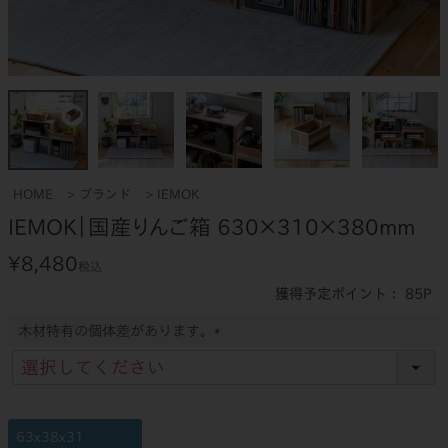
HOME
ブランド
IEMOK
IEMOK｜国産りんご箱 630×310×380mm
¥
8,480
税込
85
木材特有の個体差があります。
(
必
須
)
63x38x31