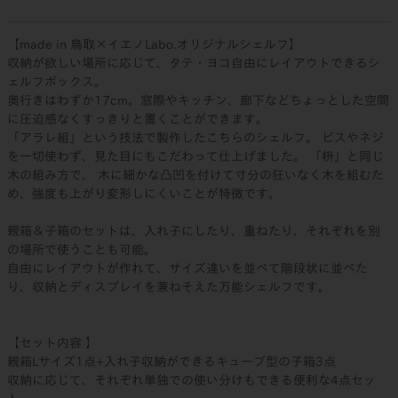
【made in 鳥取×イエノLabo.オリジナルシェルフ】
収納が欲しい場所に応じて、タテ・ヨコ自由にレイアウトできるシ
ェルフボックス。
奥行きはわずか17cm。窓際やキッチン、廊下などちょっとした空間
に圧迫感なくすっきりと置くことができます。
「アラレ組」という技法で製作したこちらのシェルフ。 ビスやネジ
を一切使わず、見た目にもこだわって仕上げました。 「枡」と同じ
木の組み方で、 木に細かな凸凹を付けて寸分の狂いなく木を組むた
め、強度も上がり変形しにくいことが特徴です。
親箱＆子箱のセットは、入れ子にしたり、重ねたり、それぞれを別
の場所で使うことも可能。
自由にレイアウトが作れて、サイズ違いを並べて階段状に並べた
り、収納とディスプレイを兼ねそえた万能シェルフです。
【セット内容 】
親箱Lサイズ1点+入れ子収納ができるキューブ型の子箱3点
収納に応じて、それぞれ単独での使い分けもできる便利な4点セッ