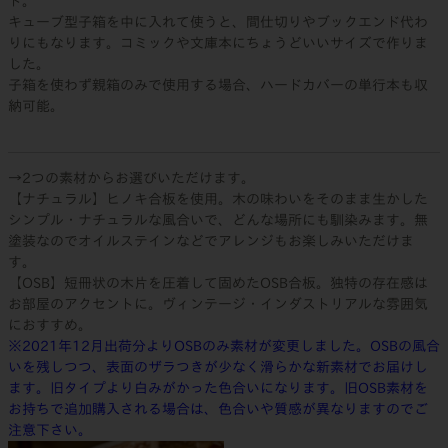
ト。
キューブ型子箱を中に入れて使うと、間仕切りやブックエンド代わ
りにもなります。コミックや文庫本にちょうどいいサイズで作りま
した。
子箱を使わず親箱のみで使用する場合、ハードカバーの単行本も収
納可能。
→2つの素材からお選びいただけます。
【ナチュラル】ヒノキ合板を使用。木の味わいをそのまま生かした
シンプル・ナチュラルな風合いで、どんな場所にも馴染みます。無
塗装なのでオイルステインなどでアレンジもお楽しみいただけま
す。
【OSB】短冊状の木片を圧着して固めたOSB合板。独特の存在感は
お部屋のアクセントに。ヴィンテージ・インダストリアルな雰囲気
におすすめ。
※2021年12月出荷分よりOSBのみ素材が変更しました。OSBの風合
いを残しつつ、表面のザラつきが少なく滑らかな新素材でお届けし
ます。旧タイプより白みがかった色合いになります。旧OSB素材を
お持ちで追加購入される場合は、色合いや質感が異なりますのでご
注意下さい。