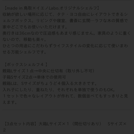
【made in 鳥取×イエノLabo.オリジナルシェルフ】
収納が欲しい場所に応じて、タテ・ヨコ自由にレイアウトできるシ
ェルフボックス。リビングや寝室、書斎に玄関…ラフな木の質感で
家中どこでもお使いいただけます。
奥行きは36cmなので圧迫感もあまり感じません。家具のように重く
ないので、移動も楽々。
ひとつの用途にこだわらずライフスタイルの変化に応じて使いまわ
せる万能シェルフです。
【ボックスシェルフ４ 】
親箱Lサイズ１点→中央に仕切有（取り外し不可）
子箱Sサイズ2点→単体での使用可
親箱Lは、Sサイズがちょうど４個入る大きさです。
入れ子にしたり、重ねたり、それぞれを単独で使うのもOK。
１セットで色々なレイアウトが作れて、数個並べてもすっきりと見
えます。
【3点セット内容】大箱Lサイズ×１（間仕切りあり） Sサイズ×
２