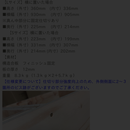
【Lサイズ】横に置いた場合
■高さ（外寸）360mm (内寸）336mm
■横幅（外寸）930mm (内寸）905mm
※真ん中部分に固定仕切りあり
■奥行（外寸）225mm (内寸）214mm
【Sサイズ】横に置いた場合
■高さ（外寸）223mm (内寸）199mm
■横幅（外寸）331mm (内寸）307mm
■奥行（外寸）214mm (内寸）202mm
【素材】
構造合板 フィニッシュ固定
板の厚さ 12mm
重量 8.3ｋｇ（1.3ｋｇ×2＋5.7ｋｇ）
【仕様変更について】仕切り部分強度向上のため、外側側面に2～３
箇所のビス跡がございますのでご了承ください。