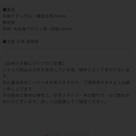
■素材
天板ナチュラル：構造合板24mm
無塗装
古材: 北米産アピトン等 /合板24mm
■生産 日本 鳥取県
【古材の天板についてのご注意】
こちらの商品は古材を使用している為、個体によって差がございま
す。
色の濃淡具合にバラつきがありますので、ご理解頂きますようお願
い申し上げます
※合板材は素材の特性上、印字スタンプ・木の節や穴・ひび割れや
欠けがございます。詳しくは画像にてご確認ください。