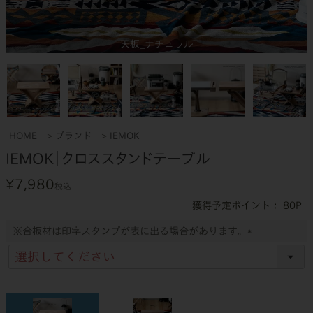
天板_ナチュラル
HOME
ブランド
IEMOK
IEMOK｜クロススタンドテーブル
¥
7,980
税込
80
※合板材は印字スタンプが表に出る場合があります。
(
必
須
)