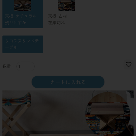
天板_ナチュラル
天板_古材
残りわずか
在庫切れ
クロススタンドテ
ーブル
カートに入れる