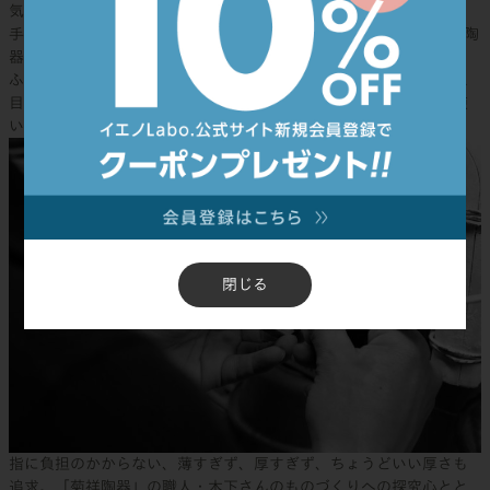
気の配られた、手仕事で
手がけているのは、eni プレートと同じく波佐見焼の作り手「菊祥陶
器」。
ふち先端の内側を僅かにかんなで削ることで、口当たりを良く見た
目も上品に。職人の眼と手でなされる細やかな手仕事によって、使
い心地が気持ちよく仕上がるのです。
閉じる
指に負担のかからない、薄すぎず、厚すぎず、ちょうどいい厚さも
追求。「菊祥陶器」の職人・木下さんのものづくりへの探究心とと