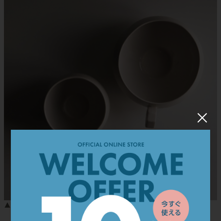
×
▲［左］マグカップ、［右］スープマグ