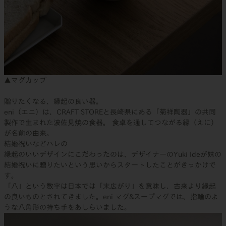
▲マグカップ
贈りたくなる、縁起の良い器。
eni（エニ）は、CRAFT STOREと長崎県にある「菊祥陶器」の共同
製作で生まれた波佐見焼の食器。 食卓を通してつながる縁（えに）
が名前の由来。
結婚祝いなどハレの
縁起のいいデザインにこだわったのは、デザイナーのYuki Ideが妹の
結婚祝いに贈りたいという思いからスタートしたことがきっかけで
す。
「八」という数字は日本では「末広がり」を意味し、古来より縁起
の良いものとされてきました。eni マグ&スープマグでは、指輪のよ
うな八角形の持ち手をあしらいました。