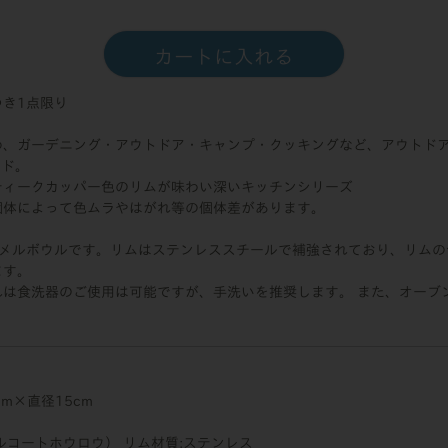
カートに入れる
き1点限り
め、ガーデニング・アウトドア・キャンプ・クッキングなど、アウトド
ンド。
ティークカッパー色のリムが味わい深いキッチンシリーズ
個体によって色ムラやはがれ等の個体差があります。
ナメルボウルです。リムはステンレススチールで補強されており、リムの
ます。
は食洗器のご使用は可能ですが、手洗いを推奨します。 また、オーブン
cm×直径15cm
ルコートホウロウ） リム材質:ステンレス