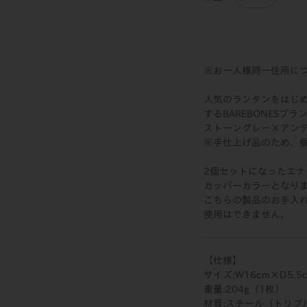
※お一人様同一住所につ
人気のランタンをはじ
するBAREBONESブラ
ストーングレー×アン
※手仕上げ品のため、
2個セットになったエ
カッパーカラーとなり
こちらの製品のお手入れ
使用はできません。
【仕様】
サイズ:W16cm×D5.5
重量:204g（1枚）
材質:スチール（トリプ