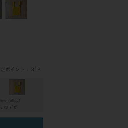
31
low_reflect
りわずか