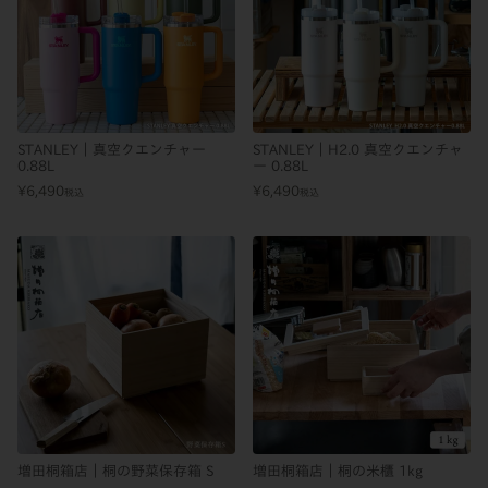
STANLEY｜真空クエンチャー
STANLEY｜H2.0 真空クエンチャ
0.88L
ー 0.88L
¥
6,490
¥
6,490
税込
税込
増田桐箱店｜桐の野菜保存箱 S
増田桐箱店｜桐の米櫃 1kg