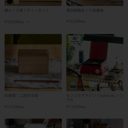
鋳心ノ工房｜ティーポット
増田桐箱店｜三段重箱
¥
16,500
〜
¥
16,500
税込
税込
松野屋｜二段弁当箱
センゴクアラジン｜kama-do シン
グル
¥
13,200
¥
13,200
税込
税込