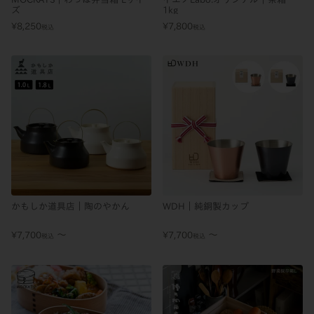
ズ
1kg
¥
8,250
¥
7,800
税込
税込
かもしか道具店｜陶のやかん
WDH｜純銅製カップ
〜
〜
¥
7,700
¥
7,700
税込
税込