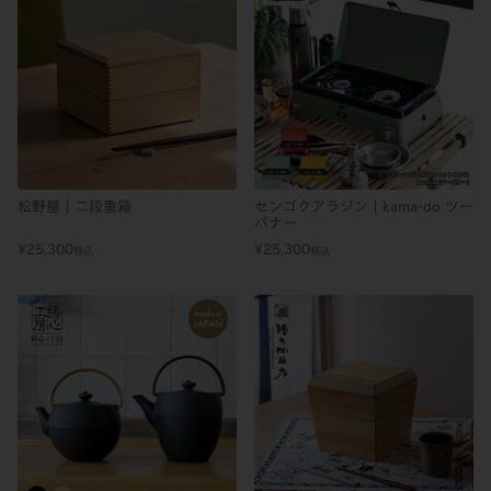
松野屋｜二段重箱
センゴクアラジン｜kama-do ツー
バナー
¥
25,300
¥
25,300
税込
税込