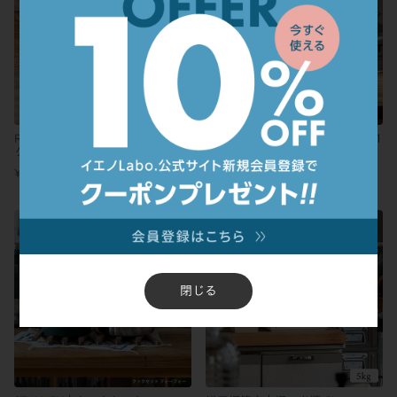
RIVERS｜コーヒーグラインダー
SOTO｜サーモスタック SOD-521
グリット シルバー
¥
9,240
¥
8,965
税込
税込
閉じる