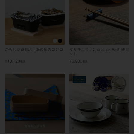
かもしか道具店｜陶の炭火コンロ
ササキ工芸｜Chopstick Rest 5Pセ
ット
¥
10,120
¥
9,900
税込
税込