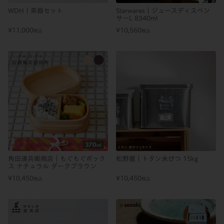
WDH｜茶器セット
Starwares｜ジュースディスペン
サーL 8340ml
¥
11,000
¥
10,560
税込
税込
角田清兵衛商店｜もぐもぐボック
松野屋｜トタン米びつ 15kg
ス ナチュラル ダークブラウン
¥
10,450
¥
10,450
税込
税込