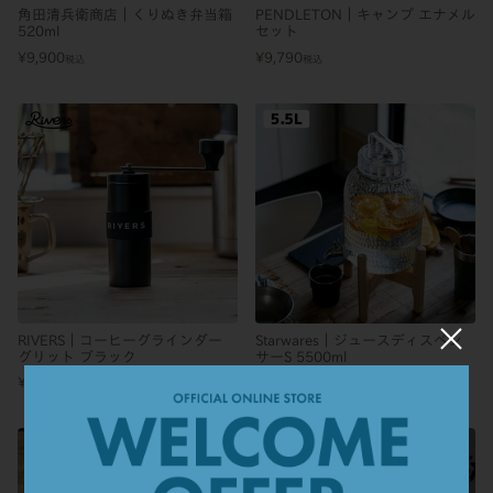
角田清兵衛商店｜くりぬき弁当箱
PENDLETON｜キャンプ エナメル
520ml
セット
¥
9,900
¥
9,790
税込
税込
×
RIVERS｜コーヒーグラインダー
Starwares｜ジュースディスペン
グリット ブラック
サーS 5500ml
¥
9,790
¥
9,460
税込
税込