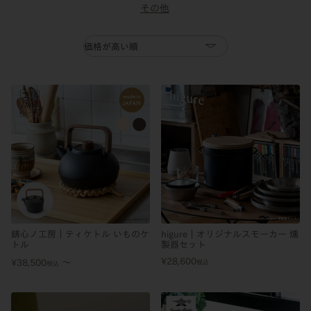
その他
鋳心ノ工房｜ティケトル いものケ
higure｜オリジナルスモーカー 燻
トル
製器セット
¥
28,600
〜
¥
38,500
税込
税込