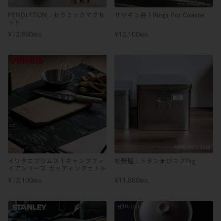
PENDLETON｜セラミックマグセ
ササキ工芸｜Rings Pot Coaster
ット
¥
12,650
¥
12,100
税込
税込
イワタニプリムス｜キャンプファ
松野屋｜トタン米びつ 22kg
イアシリーズ カッティングセット
¥
12,100
¥
11,880
税込
税込