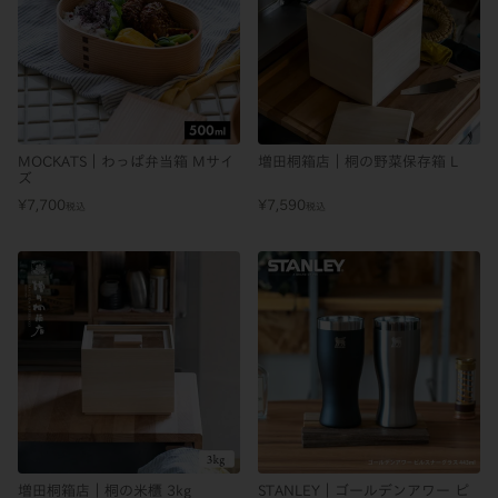
MOCKATS｜わっぱ弁当箱 Mサイ
増田桐箱店｜桐の野菜保存箱 L
ズ
¥
7,700
¥
7,590
税込
税込
増田桐箱店｜桐の米櫃 3kg
STANLEY｜ゴールデンアワー ピ