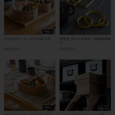
MOCKATS｜わっぱ弁当箱 丸形
博鳳堂 炭谷三郎商店｜真鍮製鍋敷
き
¥
8,250
¥
8,250
税込
税込
MOCKATS｜わっぱ弁当箱 Lサイ
イエノLabo.オリジナル｜茶箱