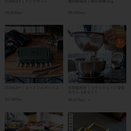
STANLEY｜クックセット
増田桐箱店｜桐の米櫃 5kg
¥
8,800
¥
8,690
税込
税込
STANLEY｜ユースフルボックス
本間製作所｜フラットエッジ深型
ボウル 3点セット
¥
8,580
〜
¥
8,415
税込
税込