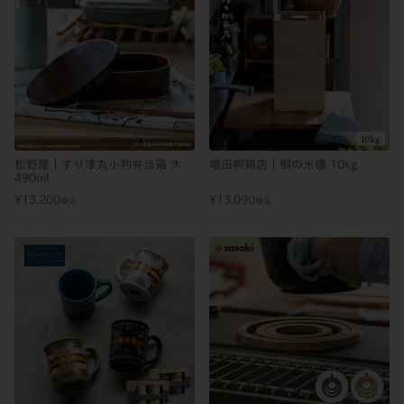
松野屋｜すり漆丸小判弁当箱 大
増田桐箱店｜桐の米櫃 10kg
490ml
¥
13,200
¥
13,090
税込
税込