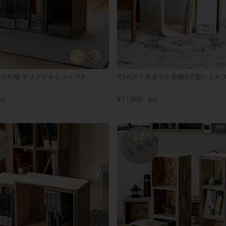
あられ組 オリジナルシェルフ3
IEMOK｜ゆるやか曲線のR型シェル
¥
11,800
税込
税込