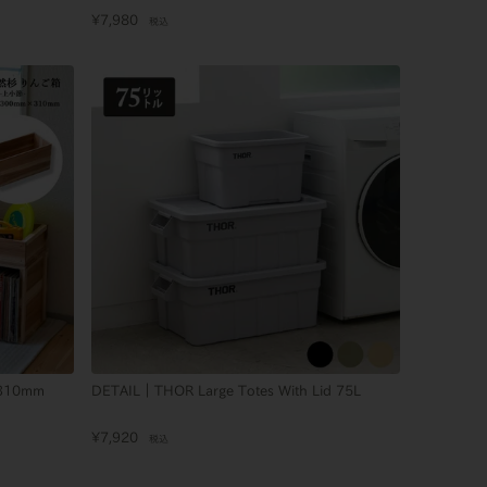
¥
7,980
税込
310mm
DETAIL｜THOR Large Totes With Lid 75L
¥
7,920
税込