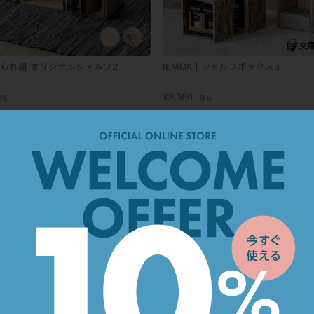
あられ組 オリジナルシェルフ2
IEMOK｜シェルフボックス3
¥
9,980
税込
税込