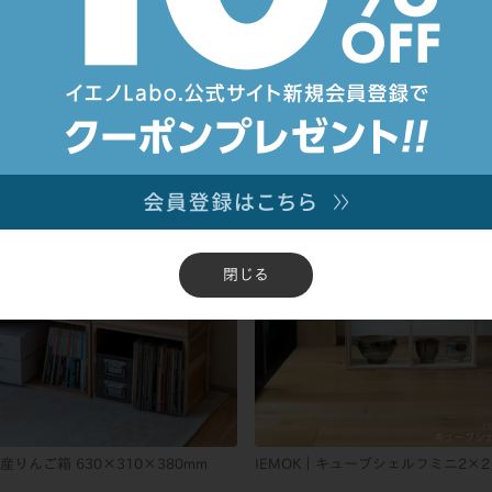
オープンシェルフ1
IEMOK｜木の道具箱
¥
8,900
込
税込
閉じる
国産りんご箱 630×310×380mm
IEMOK｜キューブシェルフミニ2×2