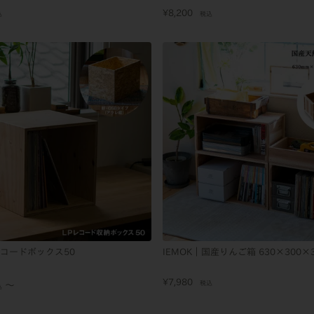
¥
8,200
込
税込
レコードボックス50
IEMOK｜国産りんご箱 630×300×
¥
7,980
税込
〜
込